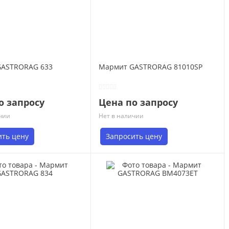
GASTRORAG 633
Мармит GASTRORAG 81010SP
о запросу
Цена по запросу
чии
Нет в наличии
ить цену
Запросить цену