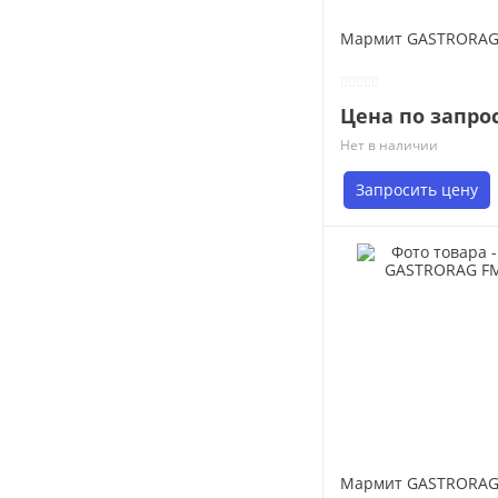
682
630
720
Мармит GASTRORAG
640
780
670
800
675
856
Цена по запро
730
Нет в наличии
745
755
Запросить цену
760
820
850
905
970
983
Мармит GASTRORAG