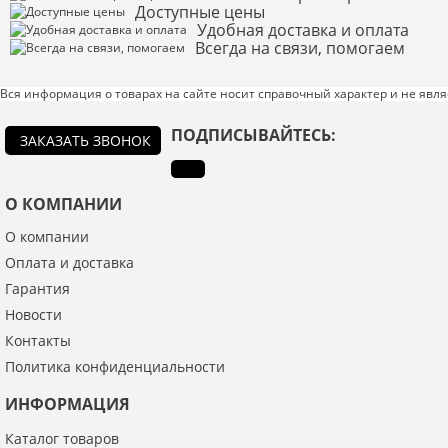
Доступные цены
Удобная доставка и оплата
Всегда на связи, помогаем
Вся информация о товарах на сайте носит справочный характер и не явл
Введите код с картинки:
*
ПОДПИСЫВАЙТЕСЬ:
ЗАКАЗАТЬ ЗВОНОК
Я даю согласие на обработку моих персональных данных
О КОМПАНИИ
О компании
ОПУБЛИКОВАТЬ
Оплата и доставка
Нажатием на кнопку «Опубликовать» я даю свое согласие на обработку
Гарантия
персональных данных в соответствии с
указанными условиями
.
Новости
Контакты
Политика конфиденциальности
ИНФОРМАЦИЯ
Каталог товаров