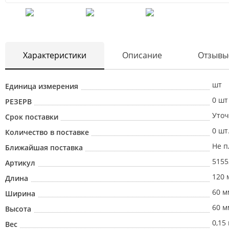
Характеристики
Описание
Отзывы
шт
Единица измерения
0 шт
РЕЗЕРВ
Уточ
Срок поставки
0 шт
Количество в поставке
Не п
Ближайшая поставка
5155
Артикул
120 
Длина
60 м
Ширина
60 м
Высота
0,15 
Вес