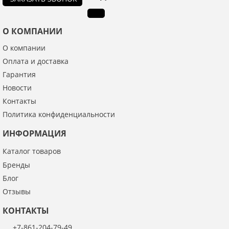
Я даю согласие на обработку моих персональных данных
О КОМПАНИИ
О компании
ОПУБЛИКОВАТЬ
Оплата и доставка
Нажатием на кнопку «Опубликовать» я даю свое согласие на обработку
Гарантия
персональных данных в соответствии с
указанными условиями
.
Новости
Контакты
Политика конфиденциальности
ИНФОРМАЦИЯ
Каталог товаров
Бренды
Блог
Отзывы
КОНТАКТЫ
+7-861-204-79-49