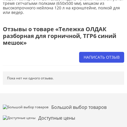
тремя сетчатыми полками (650х500 мм), мешком из
высокопрочного нейлона 120 л на кронштейне, полкой для
или ведер.
Отзывы о товаре «Тележка ОЛДАК
разборная для горничной, ТГР6 синий
мешок»
НАПИСАТЬ ОТЗЫВ
Напишите отзыв о товаре или магазине
, чтобы будущие покупатели
не ошиблись в своем выборе.
Пока нет ни одного отзыва.
Сервис
. Как с вами общались менеджеры? Ответили на все вопросы и
помогли выбрать товар?
Доставка
. Как был упакован товар? Доставили ли его вам в
оговоренный срок?
Большой выбор товаров
Товар
. Качественный? Какие его плюсы и минусы?
Доступные цены
Правила оформления отзывов