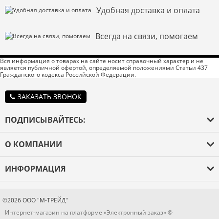
Удобная доставка и оплата
Всегда на связи, помогаем
Вся информация о товарах на сайте носит справочный характер и не
является публичной офертой, определяемой положениями Статьи 437
Гражданского кодекса Российской Федерации.
ЗАКАЗАТЬ ЗВОНОК
ПОДПИСЫВАЙТЕСЬ:
Введите код с
О КОМПАНИИ
картинки:
*
О компании
ИНФОРМАЦИЯ
Оплата и доставка
Каталог товаров
Я даю согласие на обработку моих персональных данных
Гарантия
Бренды
©2026 ООО "М-ТРЕЙД"
Новости
Интернет-магазин на платформе «Электронный заказ» ©
Блог
ОПУБЛИКОВАТЬ