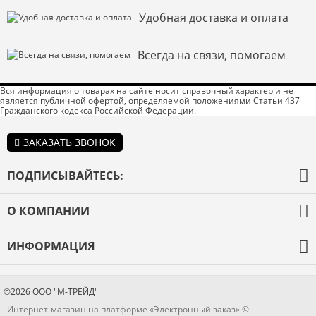
Удобная доставка и оплата
Всегда на связи, помогаем
Вся информация о товарах на сайте носит справочный характер и не
является публичной офертой, определяемой положениями Статьи 437
Гражданского кодекса Российской Федерации.
ЗАКАЗАТЬ ЗВОНОК
ПОДПИСЫВАЙТЕСЬ:
О КОМПАНИИ
О компании
ИНФОРМАЦИЯ
Оплата и доставка
Каталог товаров
Гарантия
Бренды
©2026 ООО "М-ТРЕЙД"
Новости
Интернет-магазин на платформе «Электронный заказ» ©
Блог