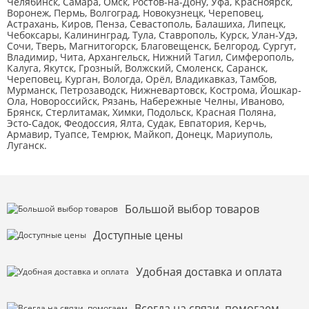
Челябинск, Самара, Омск, Ростов-на-Дону, Уфа, Красноярск,
Воронеж, Пермь, Волгоград, Новокузнецк, Череповец,
Астрахань, Киров, Пенза, Севастополь, Балашиха, Липецк,
Чебоксары, Калининград, Тула, Ставрополь, Курск, Улан-Удэ,
Сочи, Тверь, Магнитогорск, Благовещенск, Белгород, Сургут,
Владимир, Чита, Архангельск, Нижний Тагил, Симферополь,
Калуга, Якутск, Грозный, Волжский, Смоленск, Саранск,
Череповец, Курган, Вологда, Орёл, Владикавказ, Тамбов,
Мурманск, Петрозаводск, Нижневартовск, Кострома, Йошкар-
Ола, Новороссийск, Рязань, Набережные Челны, Иваново,
Брянск, Стерлитамак, Химки, Подольск, Красная Поляна,
Эсто-Садок, Феодоссия, Ялта, Судак, Евпатория, Керчь,
Армавир, Туапсе, Темрюк, Майкоп, Донецк, Мариуполь,
Луганск.
Большой выбор товаров
Доступные цены
Удобная доставка и оплата
Всегда на связи, помогаем