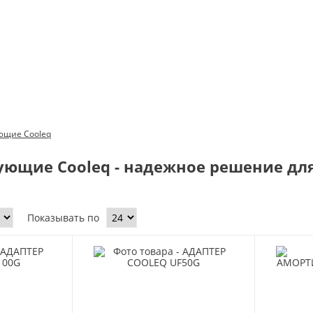
ем торговые и кулинарные пространства с
ующие Cooleq
ующие Cooleq - надежное решение дл
Показывать по