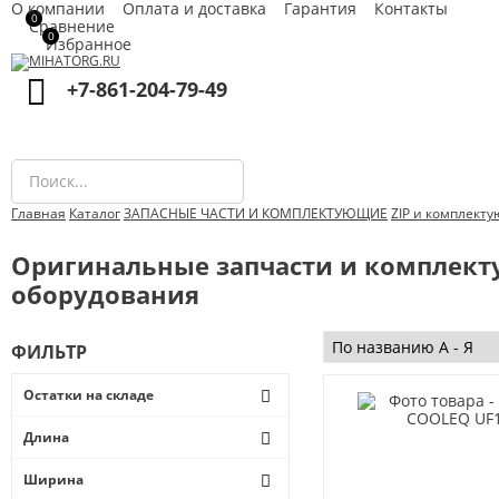
О компании
Оплата и доставка
Гарантия
Контакты
0
Сравнение
0
Избранное
+7-861-204-79-49
Проектиру
Главная
Каталог
ЗАПАСНЫЕ ЧАСТИ И КОМПЛЕКТУЮЩИЕ
ZIP и комплект
Оригинальные запчасти и комплект
оборудования
ФИЛЬТР
Остатки на складе
от
до
Длина
1
Ширина
10