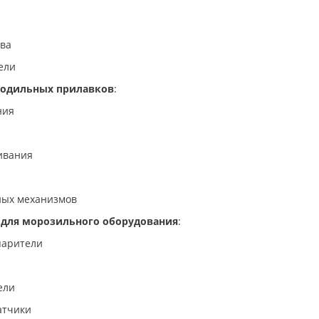
ва
ели
лодильных прилавков
:
ния
ивания
ых механизмов
для морозильного оборудования
:
парители
ели
атчики