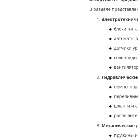
930
В разделе представле
95
96
Электротехнич
97
блоки пита
970
автоматы 
датчики ур
соленоиды
вентилято
Гидравлически
помпы под
переливны
шланги и 
распылите
Механические д
пружины и 