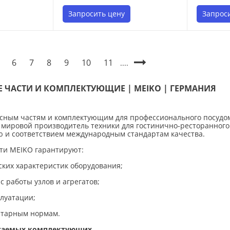
Запросить цену
Запрос
6
7
8
9
10
11
....
Е ЧАСТИ И КОМПЛЕКТУЮЩИЕ | MEIKO | ГЕРМАНИЯ
сным частям и комплектующим для профессионального посудом
ировой производитель техники для гостинично‑ресторанного б
 и соответствием международным стандартам качества.
ти MEIKO гарантируют:
ских характеристик оборудования;
 работы узлов и агрегатов;
плуатации;
итарным нормам.
агаемых комплектующих