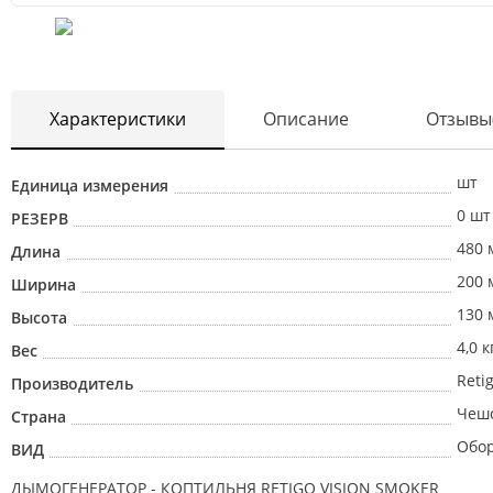
Характеристики
Описание
Отзывы
шт
Единица измерения
0 шт
РЕЗЕРВ
480 
Длина
200 
Ширина
130 
Высота
4,0 к
Вес
Reti
Производитель
Чешс
Страна
Обо
ВИД
ДЫМОГЕНЕРАТОР - КОПТИЛЬНЯ RETIGO VISION SMOKER