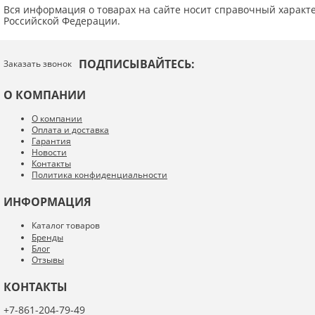
Введите код с картинки:
*
Вся информация о товарах на сайте носит справочный характ
Российской Федерации.
ПОДПИСЫВАЙТЕСЬ:
Заказать звонок
Я даю согласие на обработку моих персональных данных
О КОМПАНИИ
ОПУБЛИКОВАТЬ
О компании
Оплата и доставка
Нажатием на кнопку «Опубликовать» я даю свое согласие на обработку
Гарантия
персональных данных в соответствии с
указанными условиями
.
Новости
Контакты
Политика конфиденциальности
ИНФОРМАЦИЯ
Каталог товаров
Бренды
Блог
Отзывы
КОНТАКТЫ
+7-861-204-79-49