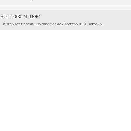
Оплата и доставка
Каталог товаров
Гарантия
Бренды
©2026 ООО "М-ТРЕЙД"
Новости
Интернет-магазин на платформе «Электронный заказ» ©
Блог
Контакты
Отзывы
Политика конфиденциальности