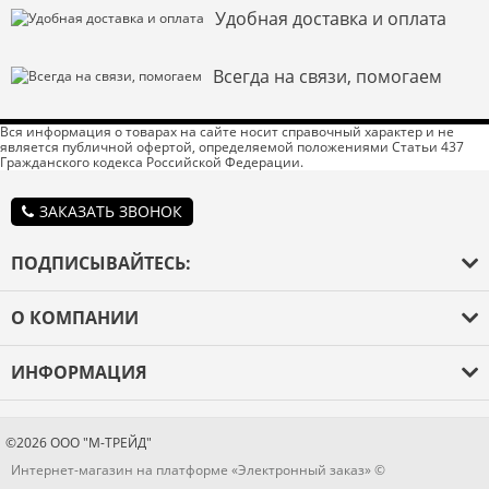
Удобная доставка и оплата
Всегда на связи, помогаем
Вся информация о товарах на сайте носит справочный характер и не
является публичной офертой, определяемой положениями Статьи 437
Гражданского кодекса Российской Федерации.
ЗАКАЗАТЬ ЗВОНОК
ПОДПИСЫВАЙТЕСЬ:
Введите код с
О КОМПАНИИ
картинки:
*
О компании
ИНФОРМАЦИЯ
Оплата и доставка
Каталог товаров
Я даю согласие на обработку моих персональных данных
Гарантия
Бренды
©2026 ООО "М-ТРЕЙД"
Новости
Интернет-магазин на платформе «Электронный заказ» ©
Блог
ОПУБЛИКОВАТЬ