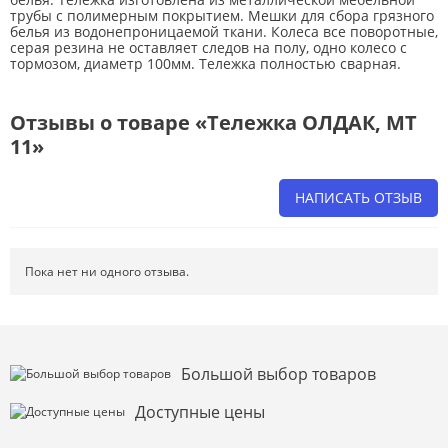
трубы с полимерным покрытием. Мешки для сбора грязного
белья из водонепроницаемой ткани. Колеса все поворотные,
серая резина не оставляет следов на полу, одно колесо с
тормозом, диаметр 100мм. Тележка полностью сварная.
Отзывы о товаре «Тележка ОЛДАК, МТ
11»
НАПИСАТЬ ОТЗЫВ
Напишите отзыв о товаре или магазине
, чтобы будущие покупатели
не ошиблись в своем выборе.
Пока нет ни одного отзыва.
Сервис
. Как с вами общались менеджеры? Ответили на все вопросы и
помогли выбрать товар?
Доставка
. Как был упакован товар? Доставили ли его вам в
оговоренный срок?
Большой выбор товаров
Товар
. Качественный? Какие его плюсы и минусы?
Доступные цены
Правила оформления отзывов